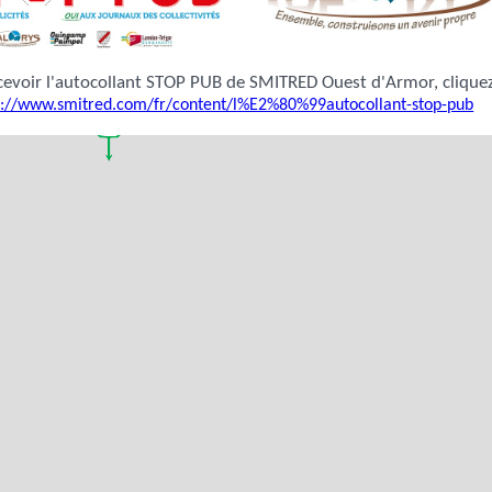
voir l'autocollant STOP PUB de SMITRED Ouest d'Armor, cliquez sur ce
p://www.smitred.com/fr/content/l%E2%80%99autocollant-stop-pub