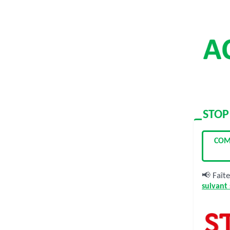
STOP
COM
📢 Faît
suivant