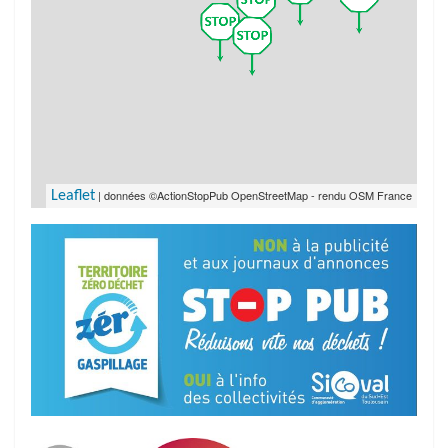
| données ©ActionStopPub OpenStreetMap - rendu OSM France
Leaflet