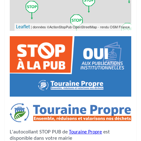
| données ©ActionStopPub OpenStreetMap - rendu OSM France
Leaflet
L'autocollant STOP PUB de
Touraine Propre
est
disponible dans votre mairie