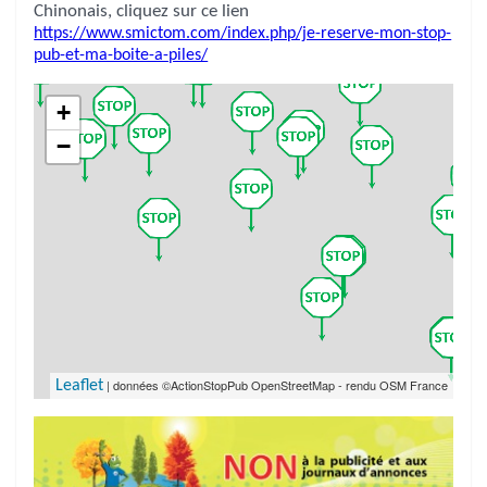
Chinonais, cliquez sur ce lien
https://www.smictom.com/index.php/je-reserve-mon-stop-
pub-et-ma-boite-a-piles/
+
−
| données ©ActionStopPub OpenStreetMap - rendu OSM France
Leaflet