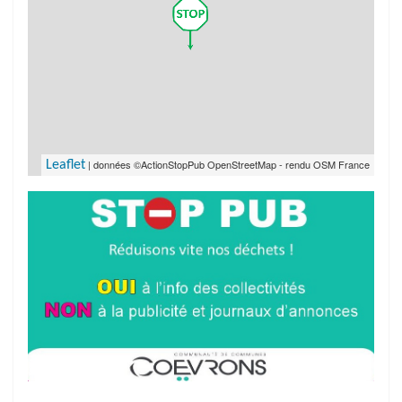
| données ©ActionStopPub OpenStreetMap - rendu OSM France
Leaflet