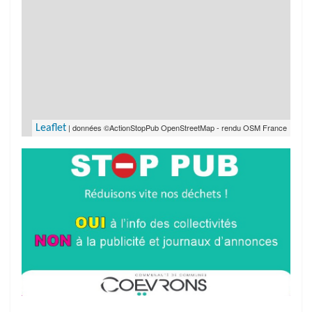
| données ©ActionStopPub OpenStreetMap - rendu OSM France
Leaflet