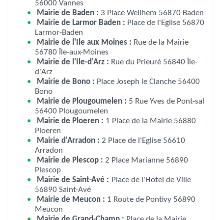
56000 Vannes
Mairie de Baden :
3 Place Weilhem 56870 Baden
Mairie de Larmor Baden :
Place de l'Eglise 56870
Larmor-Baden
Mairie de l'Ile aux Moines :
Rue de la Mairie
56780 Île-aux-Moines
Mairie de l'Ile-d'Arz :
Rue du Prieuré 56840 Île-
d'Arz
Mairie de Bono :
Place Joseph le Clanche 56400
Bono
Mairie de Plougoumelen :
5 Rue Yves de Pont-sal
56400 Plougoumelen
Mairie de Ploeren :
1 Place de la Mairie 56880
Ploeren
Mairie d'Arradon :
2 Place de l'Eglise 56610
Arradon
Mairie de Plescop :
2 Place Marianne 56890
Plescop
Mairie de Saint-Avé :
Place de l'Hotel de Ville
56890 Saint-Avé
Mairie de Meucon :
1 Route de Pontivy 56890
Meucon
Mairie de Grand-Champ :
Place de la Mairie