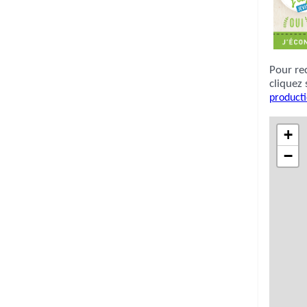
Pour re
cliquez 
producti
+
−