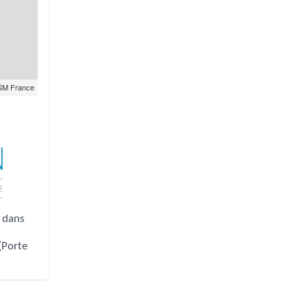
SM France
s