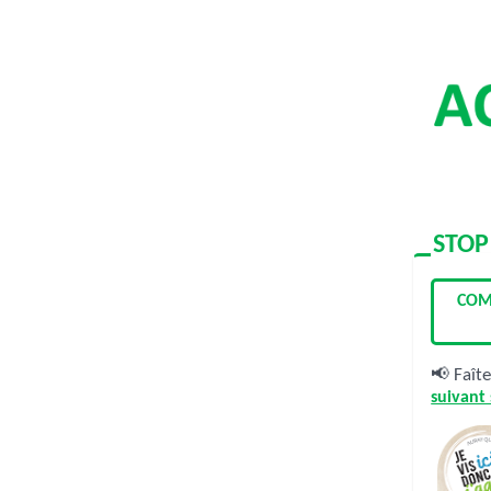
STOP
COM
📢 Faît
suivant