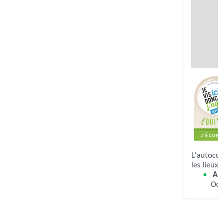
L'autoc
les lieu
A
O