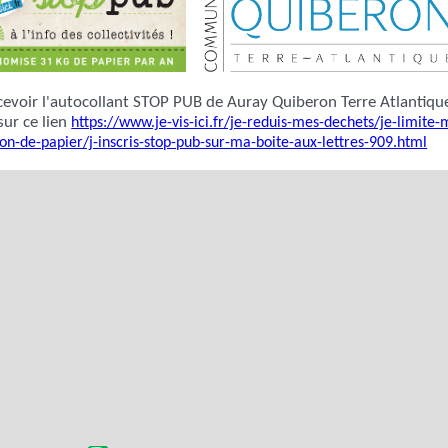
cevoir l'autocollant STOP PUB de Auray Quiberon Terre Atlantiqu
sur ce lien
https://www.je-vis-ici.fr/je-reduis-mes-dechets/je-limite-
on-de-papier/j-inscris-stop-pub-sur-ma-boite-aux-lettres-909.html