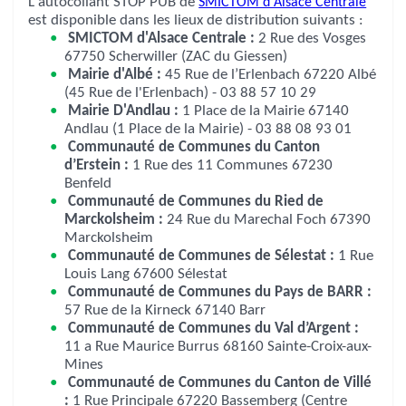
L'autocollant STOP PUB de
SMICTOM d'Alsace Centrale
est disponible dans les lieux de distribution suivants :
SMICTOM d'Alsace Centrale :
2 Rue des Vosges
67750 Scherwiller (ZAC du Giessen)
Mairie d'Albé :
45 Rue de l’Erlenbach 67220 Albé
(45 Rue de l'Erlenbach) - 03 88 57 10 29
Mairie D'Andlau :
1 Place de la Mairie 67140
Andlau (1 Place de la Mairie) - 03 88 08 93 01
Communauté de Communes du Canton
d’Erstein :
1 Rue des 11 Communes 67230
Benfeld
Communauté de Communes du Ried de
Marckolsheim :
24 Rue du Marechal Foch 67390
Marckolsheim
Communauté de Communes de Sélestat :
1 Rue
Louis Lang 67600 Sélestat
Communauté de Communes du Pays de BARR :
57 Rue de la Kirneck 67140 Barr
Communauté de Communes du Val d’Argent :
11 a Rue Maurice Burrus 68160 Sainte-Croix-aux-
Mines
Communauté de Communes du Canton de Villé
:
1 Rue Principale 67220 Bassemberg (Centre