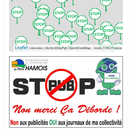
| données ©ActionStopPub OpenStreetMap - rendu OSM France
Leaflet