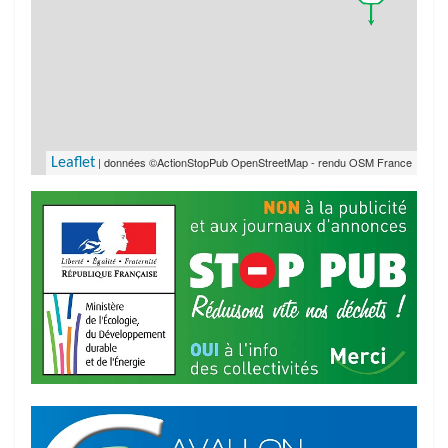
| données ©ActionStopPub OpenStreetMap - rendu OSM France
Leaflet